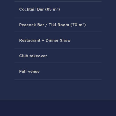
Cocktail Bar (85 m²)
60
Peacock Bar / Tiki Room (70 m²)
75
Restaurant + Dinner Show
—
Club takeover
500
Full venue
725