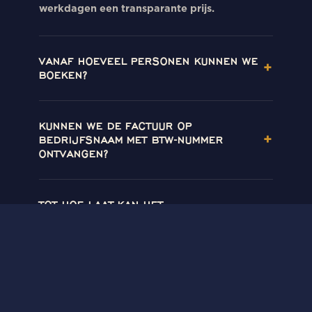
werkdagen een transparante prijs.
VANAF HOEVEEL PERSONEN KUNNEN WE
+
BOEKEN?
KUNNEN WE DE FACTUUR OP
+
BEDRIJFSNAAM MET BTW-NUMMER
ONTVANGEN?
TOT HOE LAAT KAN HET
+
PERSONEELSFEEST DOORGAAN?
KUNNEN WE ONZE EIGEN DJ OF BAND
+
MEEBRENGEN?